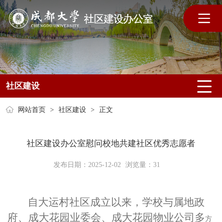
社区建设
网站首页
>
社区建设
>
正文
社区建设办公室慰问校地共建社区优秀志愿者
发布日期：2025-12-02
浏览量：
31
自大运村社区成立以来，
学校与属地政
府、成大花园
业委会
、
成大花园物业
公司多
方